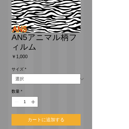
AN5アニマル柄フ
ィルム
価
￥1,000
格
サイズ
*
数量
*
カートに追加する