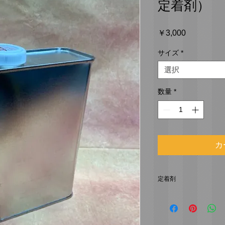
定着剤）
価
￥3,000
格
サイズ
*
選択
数量
*
カ
定着剤
ウォータートランス
品です。