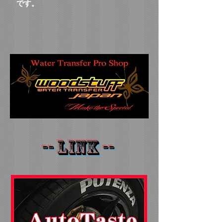
です。
-- LINK --